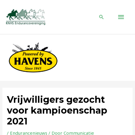
Ga
naar
HOO
de
Zoeken
inhoud
Vrijwilligers gezocht
voor kampioenschap
2021
/
Endurancenieuws
/ Door
Communicatie