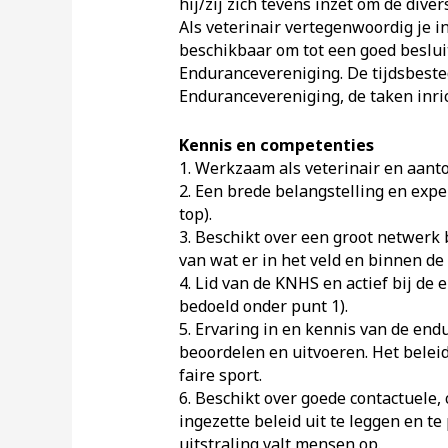
hij/zij zich tevens inzet om de div
Als veterinair vertegenwoordig je in
beschikbaar om tot een goed beslui
Endurancevereniging. De tijdsbeste
Endurancevereniging, de taken inri
Kennis en competenties
1. Werkzaam als veterinair en aant
2. Een brede belangstelling en expe
top).
3. Beschikt over een groot netwerk
van wat er in het veld en binnen de
4. Lid van de KNHS en actief bij de
bedoeld onder punt 1).
5. Ervaring in en kennis van de en
beoordelen en uitvoeren. Het beleid
faire sport.
6. Beschikt over goede contactuel
ingezette beleid uit te leggen en 
uitstraling valt mensen op.