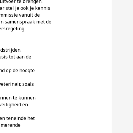
uitvoer te brengen.
r stel je ook je kennis
ommissie vanuit de
t in samenspraak met de
rsregeling.
dstrijden.
sis tot aan de
end op de hoogte
eterinair, zoals
lannen te kunnen
veiligheid en
en teneinde het
asmerende