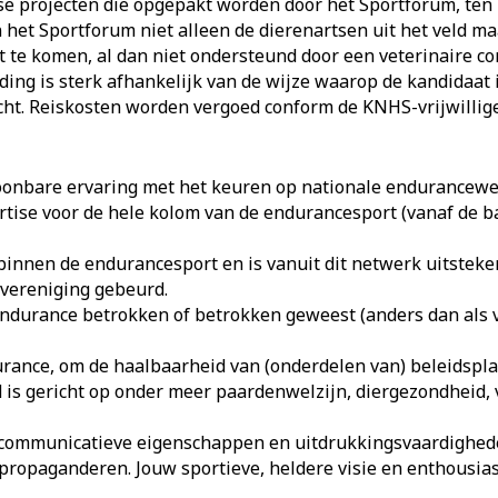
erse projecten die opgepakt worden door het Sportforum, ten 
 het Sportforum niet alleen de dierenartsen uit het veld maa
t te komen, al dan niet ondersteund door een veterinaire c
ding is sterk afhankelijk van de wijze waarop de kandidaa
cht. Reiskosten worden vergoed conform de KNHS-vrijwillige
oonbare ervaring met het keuren op nationale endurancewe
rtise voor de hele kolom van de endurancesport (vanaf de ba
 binnen de endurancesport en is vanuit dit netwerk uitstek
 vereniging gebeurd.
 endurance betrokken of betrokken geweest (anders dan als v
durance, om de haalbaarheid van (onderdelen van) beleidsp
 is gericht op onder meer paardenwelzijn, diergezondheid, 
e, communicatieve eigenschappen en uitdrukkingsvaardighed
te propaganderen. Jouw sportieve, heldere visie en enthousi