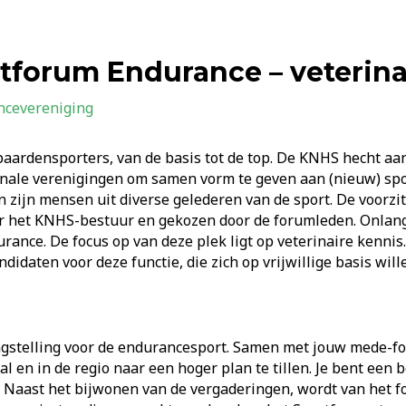
rtforum Endurance – veterina
ncevereniging
aardensporters, van de basis tot de top. De KNHS hecht aan
nale verenigingen om samen vorm te geven aan (nieuw) spor
zijn mensen uit diverse gelederen van de sport. De voorzit
r het KNHS-bestuur en gekozen door de forumleden. Onlangs
rance. De focus op van deze plek ligt op veterinaire kenni
idaten voor deze functie, die zich op vrijwillige basis will
ngstelling voor de endurancesport. Samen met jouw mede-for
l en in de regio naar een hoger plan te tillen. Je bent een 
Naast het bijwonen van de vergaderingen, wordt van het f