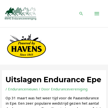
Ga
naar
HOO
de
Zoeken
inhoud
Uitslagen Endurance Epe
/
Endurancenieuws
/ Door
Endurancevereniging
Op 31 maart was het weer tijd voor de Paasendurance
in Epe. Een zeer populaire wedstrijd gezien het aantal