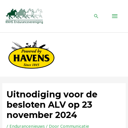
Ga
naar
HOO
de
Zoeken
inhoud
Uitnodiging voor de
besloten ALV op 23
november 2024
/
Endurancenieuws
/ Door
Communicatie