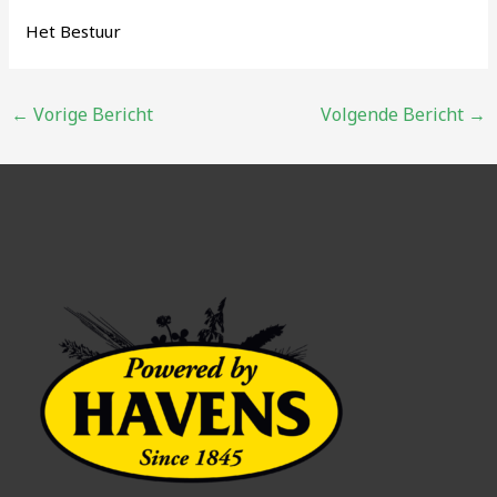
Het Bestuur
Bericht
←
Vorige Bericht
Volgende Bericht
→
navigatie