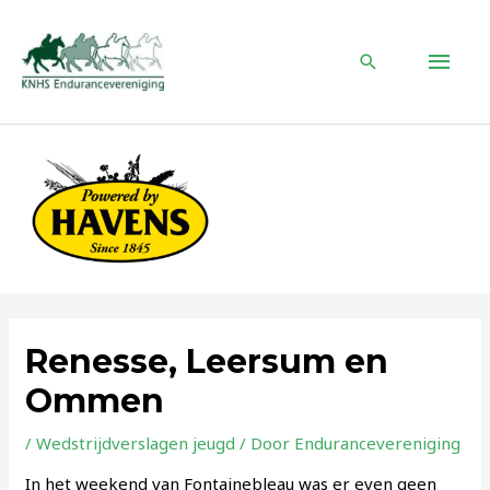
Ga
naar
HOO
de
Zoeken
inhoud
Renesse, Leersum en
Ommen
/
Wedstrijdverslagen jeugd
/ Door
Endurancevereniging
In het weekend van Fontainebleau was er even geen