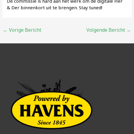
De commissie is hard aan het werk om de digitale Her
& Der binnenkort uit te brengen. Stay tuned!
Bericht
←
Vorige Bericht
Volgende Bericht
→
navigatie