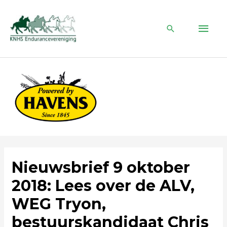
Ga
naar
HOO
de
Zoeken
inhoud
Nieuwsbrief 9 oktober
2018: Lees over de ALV,
WEG Tryon,
bestuurskandidaat Chris