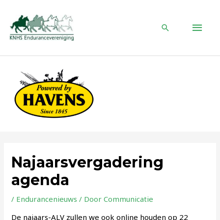
Ga
naar
HOO
de
Zoeken
inhoud
Najaarsvergadering
agenda
/
Endurancenieuws
/ Door
Communicatie
De najaars-ALV zullen we ook online houden op 22