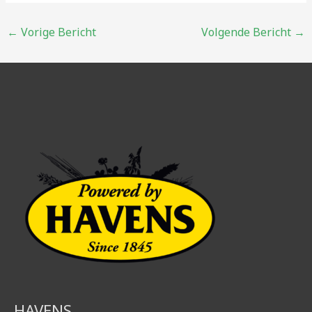
Bericht
←
Vorige Bericht
Volgende Bericht
→
navigatie
HAVENS