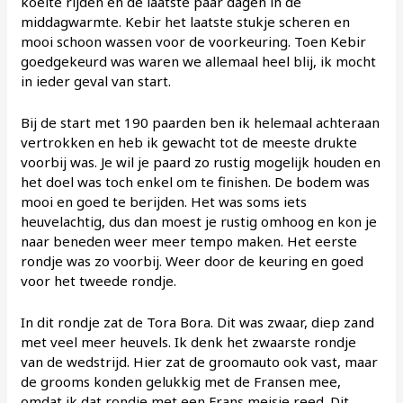
koelte rijden en de laatste paar dagen in de
middagwarmte. Kebir het laatste stukje scheren en
mooi schoon wassen voor de voorkeuring. Toen Kebir
goedgekeurd was waren we allemaal heel blij, ik mocht
in ieder geval van start.
Bij de start met 190 paarden ben ik helemaal achteraan
vertrokken en heb ik gewacht tot de meeste drukte
voorbij was. Je wil je paard zo rustig mogelijk houden en
het doel was toch enkel om te finishen. De bodem was
mooi en goed te berijden. Het was soms iets
heuvelachtig, dus dan moest je rustig omhoog en kon je
naar beneden weer meer tempo maken. Het eerste
rondje was zo voorbij. Weer door de keuring en goed
voor het tweede rondje.
In dit rondje zat de Tora Bora. Dit was zwaar, diep zand
met veel meer heuvels. Ik denk het zwaarste rondje
van de wedstrijd. Hier zat de groomauto ook vast, maar
de grooms konden gelukkig met de Fransen mee,
omdat ik dat rondje met een Frans meisje reed. Dit