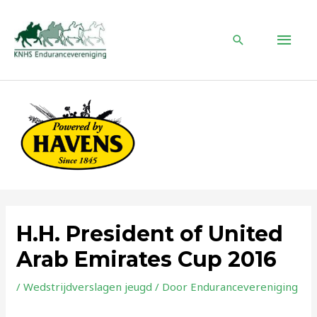
Ga
naar
HOO
de
Zoeken
inhoud
H.H. President of United
Arab Emirates Cup 2016
/
Wedstrijdverslagen jeugd
/ Door
Endurancevereniging