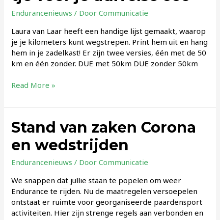
Endurancenieuws
/ Door
Communicatie
Laura van Laar heeft een handige lijst gemaakt, waarop
je je kilometers kunt wegstrepen. Print hem uit en hang
hem in je zadelkast! Er zijn twee versies, één met de 50
km en één zonder. DUE met 50km DUE zonder 50km
Endurance
Read More »
uitdaging
A4-
tje
Stand van zaken Corona
voor
je
en wedstrijden
duivelse
666
Endurancenieuws
/ Door
Communicatie
We snappen dat jullie staan te popelen om weer
Endurance te rijden. Nu de maatregelen versoepelen
ontstaat er ruimte voor georganiseerde paardensport
activiteiten. Hier zijn strenge regels aan verbonden en