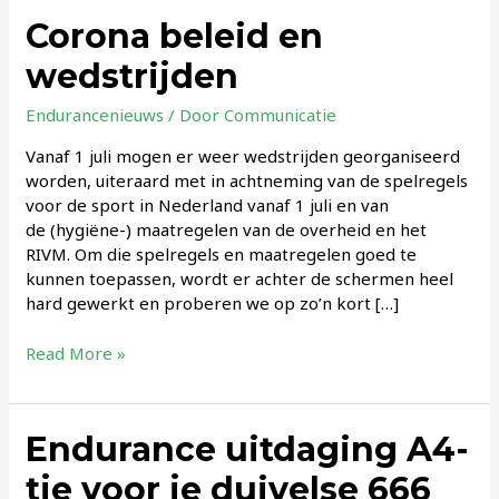
Corona beleid en
wedstrijden
Endurancenieuws
/ Door
Communicatie
Vanaf 1 juli mogen er weer wedstrijden georganiseerd
worden, uiteraard met in achtneming van de spelregels
voor de sport in Nederland vanaf 1 juli en van
de (hygiëne-) maatregelen van de overheid en het
RIVM. Om die spelregels en maatregelen goed te
kunnen toepassen, wordt er achter de schermen heel
hard gewerkt en proberen we op zo’n kort […]
Corona
Read More »
beleid
en
wedstrijden
Endurance uitdaging A4-
tje voor je duivelse 666