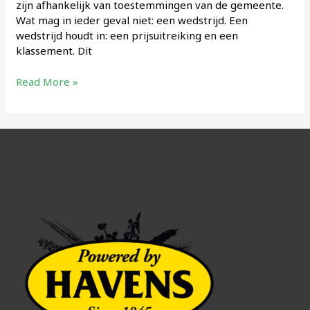
zijn afhankelijk van toestemmingen van de gemeente.
Wat mag in ieder geval niet: een wedstrijd. Een
wedstrijd houdt in: een prijsuitreiking en een
klassement. Dit
Stand
Read More »
van
zaken
Corona
en
wedstrijden